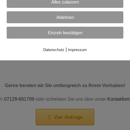
Kreatives Erscheinung
Alles zulassen
Glatte auf Wunsch gl
ung mit Natriumsilicaten
Kreative Optik
Ablehnen
stellt werden. Zum Schutz
Verschiedene Farben 
r laufenden Bodenpflege
uvm.
Einzeln bestätigen
hren eingesetzt.
|
Datenschutz
Impressum
üroräume, aber auch für
Gerne beraten wir Sie umfangreich zu Ihrem Vorhaben!
l:
07129-691709
oder schreiben Sie uns über unser
Kontakform
Zur Anfrage