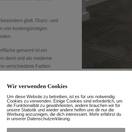
 besonders glatt. Glanz- und
en von kostengünstigen
boden.
erfläche genannt ist ein
en dient und als moderne
ann verschiedene Farben
Wir verwenden Cookies
Vorteile:
esign oder bei Objekten wo
esign des Bodens entsteht.
Um diese Website zu betreiben, ist es für uns notwendig
Sehr schöne Optik
Cookies zu verwenden. Einige Cookies sind erforderlich, um
die Funktionalität zu gewährleisten, andere brauchen wir für
Strapazierfähig
unsere Statistik und wieder andere helfen uns dir nur die
rich eingefärbt und oder mit
Werbung anzuzeigen, die dich interessiert. Mehr erfährst du
Sehr gute Reinigung
bundene Estrich wird
in unserer Datenschutzerklärung.
Fugenlose Oberfläche
nge Glanz Hochglanz