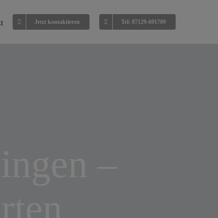
t
Jetzt kontaktieren
Tel: 07129-691709
singen –
rten