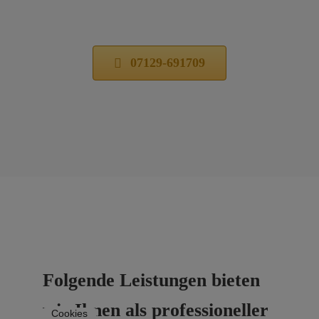
07129-691709
Folgende Leistungen bieten
wir Ihnen als professioneller
Cookies