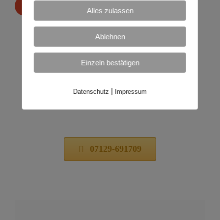
Garantie
Alles zulassen
Guten Gewissens können wir Ihnen auf
Ablehnen
unsere Leistung eine Garantie geben
Einzeln bestätigen
|
Datenschutz
Impressum
07129-691709