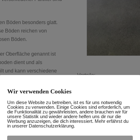
en Böden besonders glatt.
se Böden reichen von
losen Böden.
er Oberfläche genannt ist
boden dient und als
ilt und kann verschiedene
Vorteile:
Sehr schöne Optik
Wir verwenden Cookies
esign oder bei Objekten wo
Strapazierfähig
Um diese Website zu betreiben, ist es für uns notwendig
esign des Bodens entsteht.
Sehr gute Reinigung
Cookies zu verwenden. Einige Cookies sind erforderlich, um
die Funktionalität zu gewährleisten, andere brauchen wir für
Fugenlose Oberfläche
unsere Statistik und wieder andere helfen uns dir nur die
rnative zu einem
Werbung anzuzeigen, die dich interessiert. Mehr erfährst du
Kreatives Erscheinung
se wird direkt auf den
in unserer Datenschutzerklärung.
Glatte auf Wunsch gl
schenschichtmaterial.