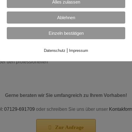
Kreative Optik
Alles zulassen
ebig. Er ist das ideale
Verschiedene Farben 
jekte geht. Selbst kleinste
uvm.
Ablehnen
Einzeln bestätigen
 für Wohn- und Büroräume,
assen Sie die Erfahrung von
|
Datenschutz
Impressum
nlosen Boden genießen – von
ber den professionellen
Gerne beraten wir Sie umfangreich zu Ihrem Vorhaben!
el: 07129-691709
oder schreiben Sie uns über unser
Kontakform
Zur Anfrage