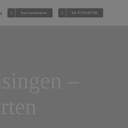
t
Jetzt kontaktieren
Tel: 07129-691709
singen –
rten