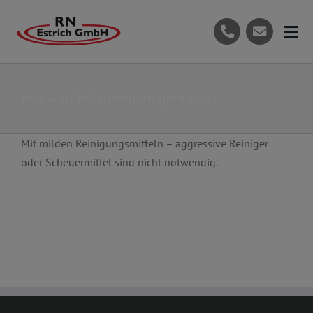
Skip
to
Tog
content
Nav
Start
Wie wird Mikrozement gereinigt?
Das Unternehmen
Leistungen
Mit milden Reinigungsmitteln – aggressive Reiniger
oder Scheuermittel sind nicht notwendig.
Referenzen
Produkte
Kontakt
Jetzt kontaktieren
Tel: 07129-691709