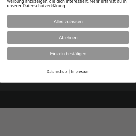
Werbung anzuzeigen, die dich interessiert. Mehr erfährst du in
unserer Datenschutzerklärung.
Team
Jobs bei RN Estrich GmbH
Unternehmen
Kontakt
Alles zulassen
 Leistungen
Datenschutzerklärung
Ablehnen
 Produkte
Impressum
Einzeln bestätigen
 Produktpartner
|
Datenschutz
Impressum