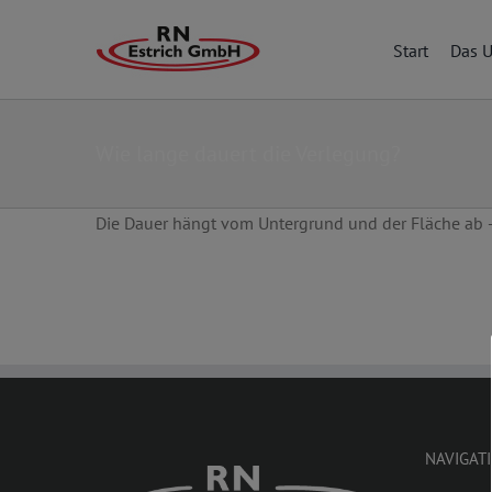
Skip
to
Start
Das 
content
Wie lange dauert die Verlegung?
Die Dauer hängt vom Untergrund und der Fläche ab – 
NAVIGAT