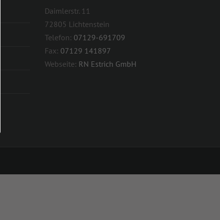
Daimlerstr. 11
72805 Lichtenstein
Telefon:
07129-691709
Fax:
07129 141897
Webseite:
RN Estrich GmbH