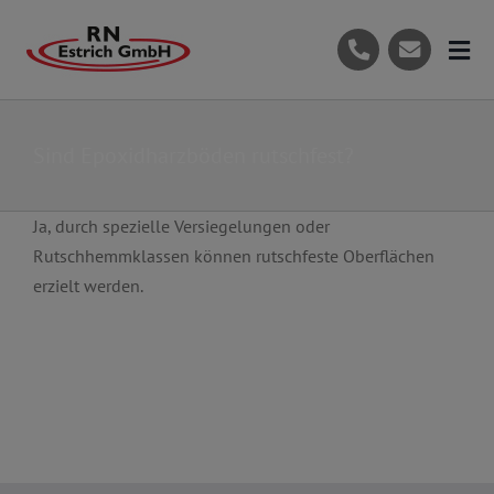
Skip
to
Tog
content
Nav
Start
Sind Epoxidharzböden rutschfest?
Das Unternehmen
Leistungen
Ja, durch spezielle Versiegelungen oder
Rutschhemmklassen können rutschfeste Oberflächen
Referenzen
erzielt werden.
Produkte
Kontakt
Jetzt kontaktieren
Tel: 07129-691709