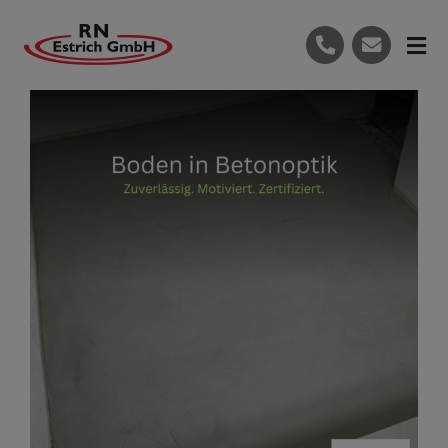
Skip
to
Tog
content
Nav
Start
Das Unternehmen
Leistungen
Referenzen
Produkte
Kontakt
Jetzt kontaktieren
Tel: 07129-691709